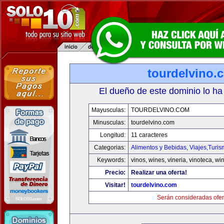
tourdelvino.
El dueño de este dominio lo ha
Mayusculas:
TOURDELVINO.COM
Minusculas:
tourdelvino.com
Longitud:
11 caracteres
Categorias:
Alimentos y Bebidas
,
Viajes,Turi
Keywords:
vinos, wines, vineria, vinoteca, wi
Precio:
Realizar una oferta!
Visitar!
tourdelvino.com
Serán consideradas ofer