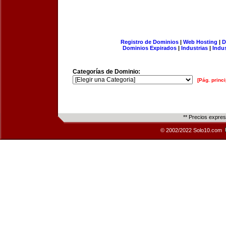
Registro de Dominios
|
Web Hosting
|
D
Dominios Expirados
|
Industrias
|
Indu
Categorías de Dominio:
[Pág. princi
** Precios expre
© 2002/2022 Solo10.com