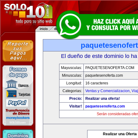
paquetesenofer
El dueño de este dominio lo ha
Mayusculas:
PAQUETESENOFERTA.COM
Minusculas:
paquetesenoferta.com
Longitud:
16 caracteres
Categorias:
Ventas y Comercializacion
,
Via
Precio:
Realizar una oferta!
Visitar!
paquetesenoferta.com
Serán consideradas ofer
Realizar una Oferta