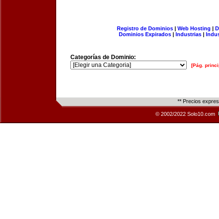
Registro de Dominios
|
Web Hosting
|
D
Dominios Expirados
|
Industrias
|
Indu
Categorías de Dominio:
[Pág. princi
** Precios expre
© 2002/2022 Solo10.com