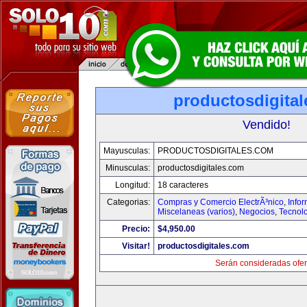
productosdigita
Vendido!
Mayusculas:
PRODUCTOSDIGITALES.COM
Minusculas:
productosdigitales.com
Longitud:
18 caracteres
Categorias:
Compras y Comercio ElectrÃ³nico
,
Info
Miscelaneas (varios)
,
Negocios
,
Tecnol
Precio:
$4,950.00
Visitar!
productosdigitales.com
Serán consideradas ofer