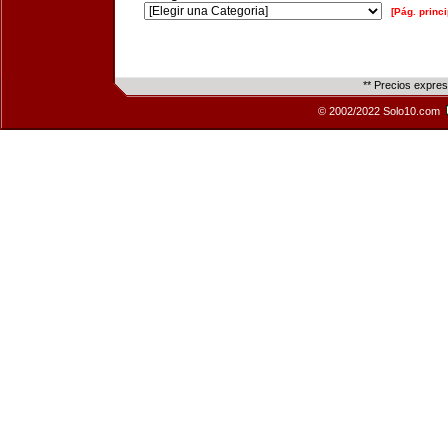
[Pág. princi
** Precios expre
© 2002/2022 Solo10.com