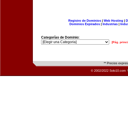
Registro de Dominios
|
Web Hosting
|
D
Dominios Expirados
|
Industrias
|
Indu
Categorías de Dominio:
[Pág. princi
** Precios expre
© 2002/2022 Solo10.com