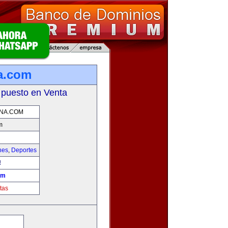
na.com
 puesto en Venta
NA.COM
m
hes
,
Deportes
!
om
tas