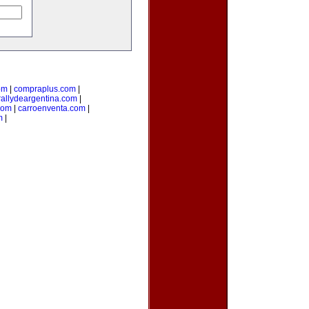
om
|
compraplus.com
|
rallydeargentina.com
|
com
|
carroenventa.com
|
m
|