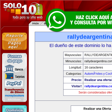
rallydeargenti
El dueño de este dominio lo ha
Mayusculas:
RALLYDEARGENTI
Minusculas:
rallydeargentina.co
Longitud:
16 caracteres
Categorias:
AutomÃ³viles y Coc
Precio:
Realizar una oferta
Visitar!
rallydeargentina.c
Serán consideradas ofer
Realizar una Oferta