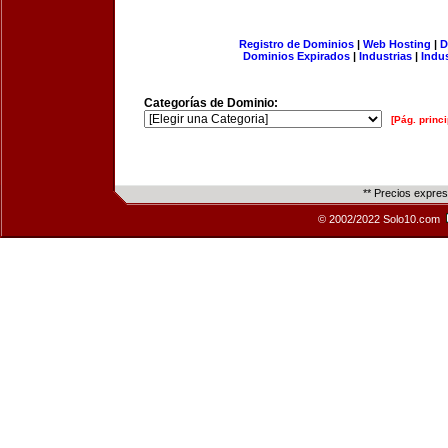
Registro de Dominios
|
Web Hosting
|
D
Dominios Expirados
|
Industrias
|
Indu
Categorías de Dominio:
[Pág. princi
** Precios expre
© 2002/2022 Solo10.com