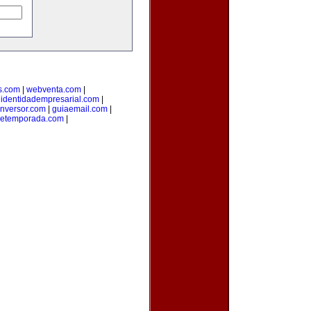
s.com
|
webventa.com
|
|
identidadempresarial.com
|
inversor.com
|
guiaemail.com
|
detemporada.com
|