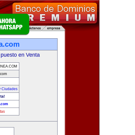
ea.com
 puesto en Venta
INEA.COM
.com
y Ciudades
ta!
a.com
tas