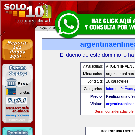
argentinaenlin
El dueño de este dominio lo ha
Mayusculas:
ARGENTINAENL
Minusculas:
argentinaenlinea
Longitud:
16 caracteres
Categorias:
Internet
,
PaÃ­ses 
Precio:
Realizar una ofer
Visitar!
argentinaenline
Serán consideradas ofer
Realizar una Oferta