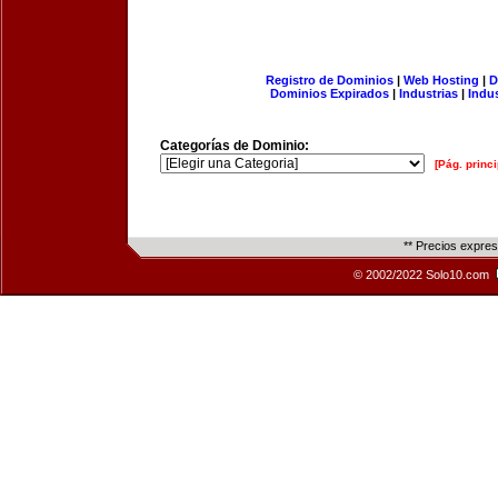
Registro de Dominios
|
Web Hosting
|
D
Dominios Expirados
|
Industrias
|
Indu
Categorías de Dominio:
[Pág. princi
** Precios expre
© 2002/2022 Solo10.com