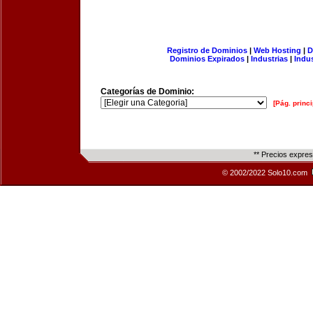
Registro de Dominios
|
Web Hosting
|
D
Dominios Expirados
|
Industrias
|
Indu
Categorías de Dominio:
[Pág. princi
** Precios expre
© 2002/2022 Solo10.com