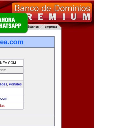
nea.com
INEA.COM
.com
dades
,
Portales
a.com
tas