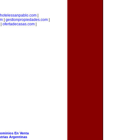
hotelessanpablo.com
|
om
|
gestionpropiedades.com
|
|
ofertadecasas.com
|
ominios En Venta
strias Argentinas