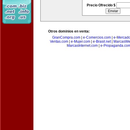
Precio Ofrecido $
Otros dominios en venta:
GranCompra.com
|
e-Comercios.com
|
e-Mercad
Ventas.com
|
e-Mujer.com
|
e-Brasil.net
|
MarcasWe
MarcasInternet.com
|
e-Propaganda.co