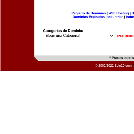
Registro de Dominios
|
Web Hosting
|
D
Dominios Expirados
|
Industrias
|
Indu
Categorías de Dominio:
[Pág. princi
** Precios expre
© 2002/2022 Solo10.com