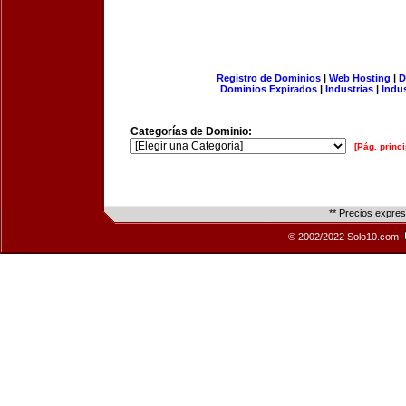
Registro de Dominios
|
Web Hosting
|
D
Dominios Expirados
|
Industrias
|
Indu
Categorías de Dominio:
[Pág. princi
** Precios expre
© 2002/2022 Solo10.com