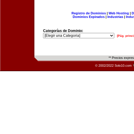
Registro de Dominios
|
Web Hosting
|
D
Dominios Expirados
|
Industrias
|
Indu
Categorías de Dominio:
[Pág. princi
** Precios expre
© 2002/2022 Solo10.com