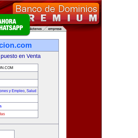
icion.com
 puesto en Venta
ON.COM
iones y Empleo
,
Salud
m
tas