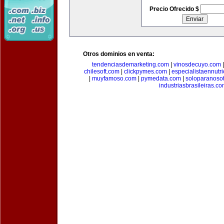
Precio Ofrecido $
Otros dominios en venta:
tendenciasdemarketing.com
|
vinosdecuyo.com
chilesoft.com
|
clickpymes.com
|
especialistaennutr
|
muyfamoso.com
|
pymedata.com
|
soloparanoso
industriasbrasileiras.c