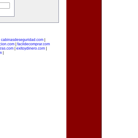
|
cabinasdeseguridad.com
|
icion.com
|
facildecomprar.com
tras.com
|
exitoydinero.com
|
om
|