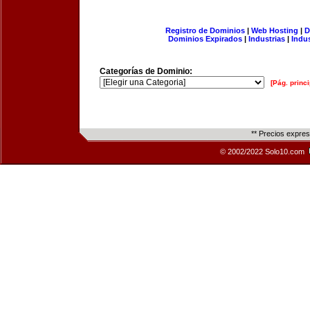
Registro de Dominios
|
Web Hosting
|
D
Dominios Expirados
|
Industrias
|
Indu
Categorías de Dominio:
[Pág. princi
** Precios expre
© 2002/2022 Solo10.com