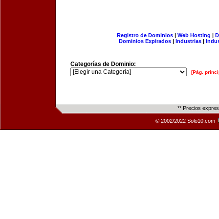
Registro de Dominios
|
Web Hosting
|
D
Dominios Expirados
|
Industrias
|
Indu
Categorías de Dominio:
[Pág. princi
** Precios expre
© 2002/2022 Solo10.com