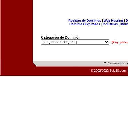
Registro de Dominios
|
Web Hosting
|
D
Dominios Expirados
|
Industrias
|
Indu
Categorías de Dominio:
[Pág. princi
** Precios expre
© 2002/2022 Solo10.com