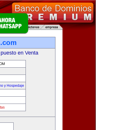
o.com
 puesto en Venta
COM
smo y Hospedaje
tas