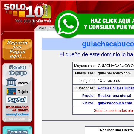
guiachacabuc
El dueño de este dominio lo ha
Mayusculas:
GUIACHACABUCO.
Minusculas:
guiachacabuco.com
Longitud:
13 caracteres
Categorias:
Portales
,
Viajes,Turi
Precio:
Realizar una oferta!
Visitar!
guiachacabuco.com
Serán consideradas ofer
Realizar una Oferta