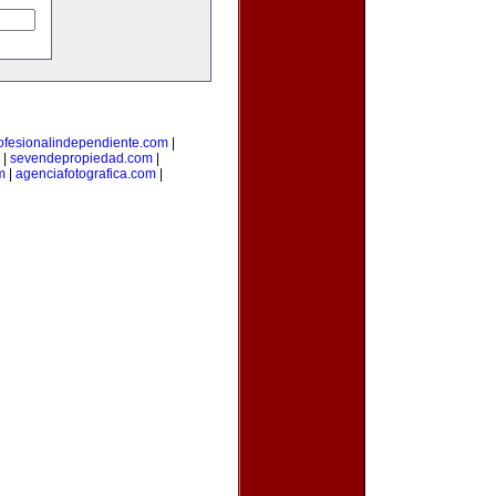
ofesionalindependiente.com
|
|
sevendepropiedad.com
|
m
|
agenciafotografica.com
|