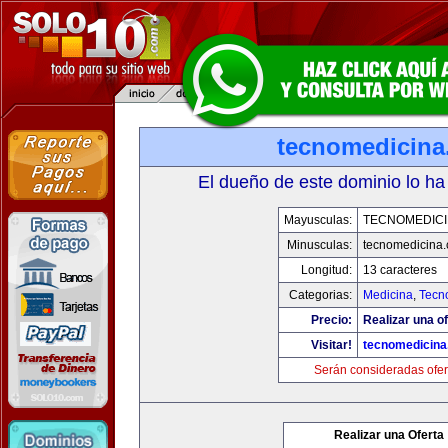
tecnomedicin
El dueño de este dominio lo ha
Mayusculas:
TECNOMEDICI
Minusculas:
tecnomedicina
Longitud:
13 caracteres
Categorias:
Medicina
,
Tecn
Precio:
Realizar una of
Visitar!
tecnomedicin
Serán consideradas ofer
Realizar una Oferta