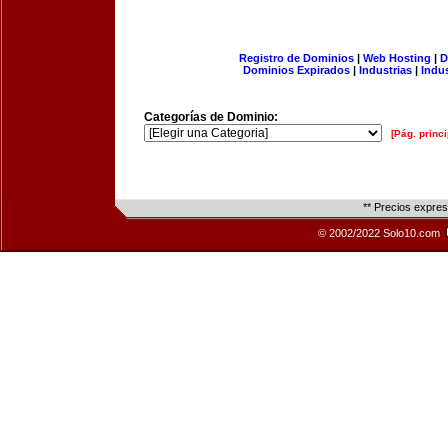
Registro de Dominios
|
Web Hosting
|
D
Dominios Expirados
|
Industrias
|
Indu
Categorías de Dominio:
[Pág. princi
** Precios expre
© 2002/2022 Solo10.com