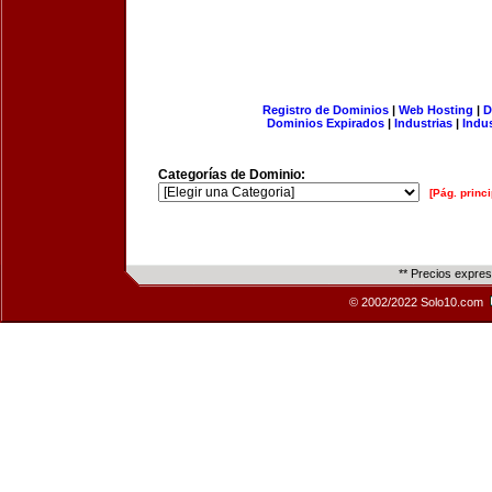
Registro de Dominios
|
Web Hosting
|
D
Dominios Expirados
|
Industrias
|
Indu
Categorías de Dominio:
[Pág. princi
** Precios expre
© 2002/2022 Solo10.com