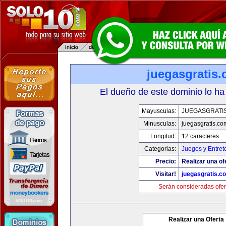
juegasgratis
El dueño de este dominio lo ha
Mayusculas:
JUEGASGRATI
Minusculas:
juegasgratis.co
Longitud:
12 caracteres
Categorias:
Juegos y Entret
Precio:
Realizar una of
Visitar!
juegasgratis.c
Serán consideradas ofer
Realizar una Oferta