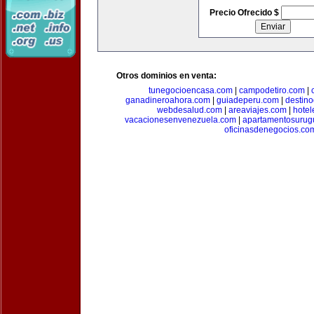
Precio Ofrecido $
Otros dominios en venta:
tunegocioencasa.com
|
campodetiro.com
|
ganadineroahora.com
|
guiadeperu.com
|
destin
webdesalud.com
|
areaviajes.com
|
hote
vacacionesenvenezuela.com
|
apartamentosurug
oficinasdenegocios.co