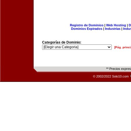
Registro de Dominios
|
Web Hosting
|
D
Dominios Expirados
|
Industrias
|
Indu
Categorías de Dominio:
[Pág. princi
** Precios expre
© 2002/2022 Solo10.com