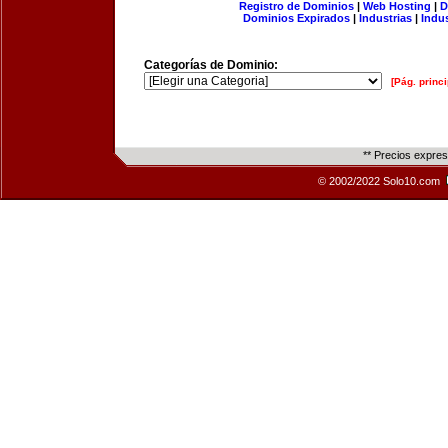
Registro de Dominios
|
Web Hosting
|
D
Dominios Expirados
|
Industrias
|
Indu
Categorías de Dominio:
[Pág. princi
** Precios expre
© 2002/2022 Solo10.com