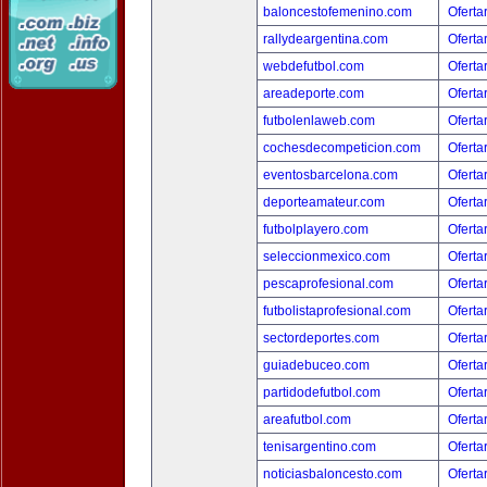
baloncestofemenino.com
Oferta
rallydeargentina.com
Oferta
webdefutbol.com
Oferta
areadeporte.com
Oferta
futbolenlaweb.com
Oferta
cochesdecompeticion.com
Oferta
eventosbarcelona.com
Oferta
deporteamateur.com
Oferta
futbolplayero.com
Oferta
seleccionmexico.com
Oferta
pescaprofesional.com
Oferta
futbolistaprofesional.com
Oferta
sectordeportes.com
Oferta
guiadebuceo.com
Oferta
partidodefutbol.com
Oferta
areafutbol.com
Oferta
tenisargentino.com
Oferta
noticiasbaloncesto.com
Oferta