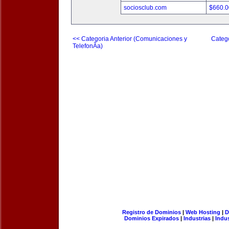
sociosclub.com
$660.
<< Categoria Anterior (Comunicaciones y
Catego
TelefonÃ­a)
Registro de Dominios
|
Web Hosting
|
D
Dominios Expirados
|
Industrias
|
Indu