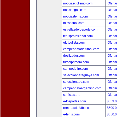
noticiasciclismo.com
Oferta
noticiasgolf.com
Oferta
noticiastenis.com
Oferta
missfutbol.com
Oferta
estrellasdeldeporte.com
Oferta
tenisprofesional.com
Oferta
efutbolista.com
Oferta
campeonatodefutbol.com
Oferta
deslizador.com
Oferta
futbolprimera.com
Oferta
campodetiro.com
Oferta
seleccionparaguaya.com
Oferta
seleccionado.com
Oferta
campeonatoargentino.com
Oferta
surfistas.org
Oferta
e-Deportes.com
$559.
remerasdefutbol.com
$600.
e-tenis.com
$650.